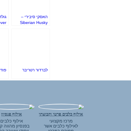
האסקי סיבירי –
גולד
ever
Siberian Husky
לברדור רטריבר
פודל-dle
אילוף כלבים פרטי וקבוצתי
אילוף פנסיון
מרכז מקצועי
אילוף כלבים
לאילוף כלבים אשר
בפנסיון מהווה ק
ממוקם במרכז
ייחודי שעובר הכ