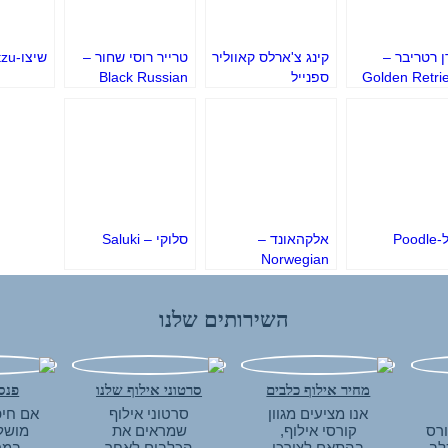
ן רטריבר –
קינג צ'ארלס קאווליר
טרייר רוסי שחור –
שיצו-Shih tzu
Golden Retri
ספנייל
Black Russian
Terrier
Poo
אלקהאונד –
סלוקי – Saluki
Norwegian
Elkhound
השירותים שלנו
מחיר אילוף כלבים
סרטוני אילוף שלנו
פנסי
אנו מציעים מגוון
סרטוני אילוף
אם חיפ
ורס
קורסי אילוף,
שמראים את
מושל
לב
בהתאם לצורכי
הכלבים לאחר
במר