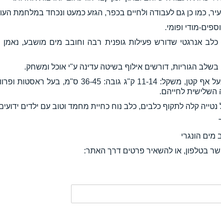
יר, כמו כן גם לעבודה ולחיים בכפר, הגזע כמעט ונכחד במלחמת העו
כלב אנרגטי שדורש פעילות גופנית רבה וחובב מים מושבע, נאמן ואינ
בשלב הגוריות, דורשים אילוף בשיטה עדינה ע"י אוכל ומשחק.
מראה: כלב בינוני ושרירי בעל אף קטן, משקל: 11-14 ק"ג ג
השלישית לחייהם.
נטייה קלה לתקוף כלבים, כלב נוח כחיית מחמד וטוב עם ילדים ידועים
 מים הונגרי
קשר בטלפון, או להשאיר פרטים דרך האתר: