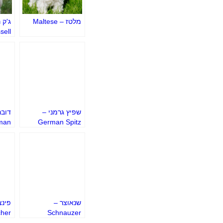
מלטז – Maltese
ג'ק 
sell
rier
שפיץ גרמני –
דובר
man
German Spitz
cher
שנאוצר –
פינצ
cher
Schnauzer