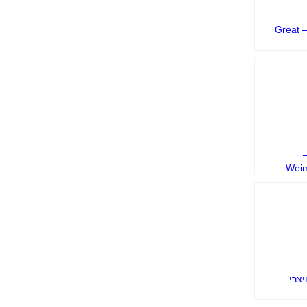
דני ענק – Great
–
Wei
יצרי