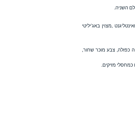
לם השניה.
טליגנט ,מצוין באג'יליטי
ובה: 36-45 ס"מ, בעל ראסטות ופרווה כפולה, צבע מוכר שחור,
 כמחסלי מזיקים.