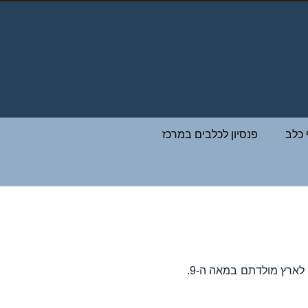
 כלב
פנסיון לכלבים במרכז
היסטוריה: המדיארים, אחד משבטי הנוודים הרבים שהיגרו למזרח אירופה, הביאו עמם את הפולי לארץ מולדתם במאה ה-9.