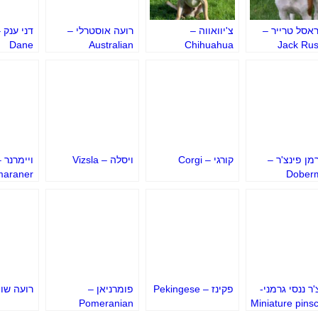
ראסל טרייר –
צ'יוואווה –
רועה אוסטרלי –
Dane
Australian
Chihuahua
Jack Rus
Shepherd
Ter
מן פינצ'ר –
קורגי – Corgi
ויסלה – Vizsla
ויימרנר 
maraner
Dober
Pins
'ר ננסי גרמני-
פקינז – Pekingese
פומרניאן –
רועה שוו
Pomeranian
Miniature pins