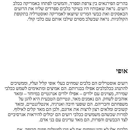
בהרים הפירנאים בין צרפת וספרד, והמשיכו לפתחו באמריקה ככלב
רועים. נראה שאבותיו היו בעיקר כלבים ספרדים שליוו את הרועים
הבאסקים ואת כבשי המרינו שיוצאו לאמריקה ואוסטרליה בתקופת
הקולוניות. נראה שבשלב מסוים שילבו אותם עם כלבי קולי.
אופי
רועים אוסטרלים הם כלבים שמחים בעלי אופי קליל ועליז, וממשיכים
להתנהג ככלבלבים אפילו בבגרותם. הם אמיצים ומתאימים לשמש ככלבי
שמירה, מצוינים עם ילדים – אפילו ילדים אנרגטיים במיוחד – ומאד
אוהבים לשחק. הם נאמנים מאד, ונטייתם הטבעית היא להגן על
משפחתם וחבריהם. הם שופעי חיבה ואנרגיה, אינטליגנטיים, ומאד
קשובים ומלאים רצון לרצות את אדונם, ולכן הם מאד קלים לאילוף.
למרות שכשהם משמשים ככלבי רועים הם יכולים להיראות אגרסיביים
לצד הכבשים והפרות, הם מאד עדינים עם בני אדם.
כלבים אלו לא יהיו שמחים אם לא יזכו לפעילות פיזית תכופה. אם