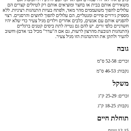
משאירים אותם בבית או בחצר ומוציאים אותם רק לטיולים קצרים הם
עלולים להפוך משועממים מהר מאד, ולפתח בעיות התנהגות רציניות. ללא
מספיק גירויים פיזיים ומנטליים, הם עלולים להפוך לחוצים והרסניים. רצוי
להפגיש אותם עם אנשים, כלבים אחרים וילדים מגיל צעיר כדי שלא יהיו
חשדניים כלפי זרים. יש להם גם נטייה לתת ביסים קטנים ברגליים
(התנהגות הנובעת מהרצון לרעות, גם אם ה"עדר" מכיל בני אדם) וחשוב
להעיר ולתקן את ההתנהגות הזו מגיל צעיר.
גובה
זכרים: 52-58 ס"מ
נקבות: 46-53 ס"מ
משקל
זכרים: 25-29 ק"ג
נקבות: 18-25 ק"ג
תוחלת חיים
12-15 שנים.