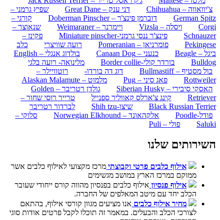
מלטז – Maltese
ג'ק ראסל טרייר – Jack Russell Terrier
צ'יוואווה – Chihuahua
דני ענק – Great Dane
שפיץ גרמני –
German Spitz
דוברמן פינצ'ר – Doberman Pinscher
קורגי –
Corgi
ויסלה – Vizsla
ויימרנר – Weimaraner
שנאוצר –
Schnauzer
פינצ'ר ננסי גרמני-Miniature pinscher
פקינז –
Pekingese
פומרניאן – Pomeranian
רועה שוויצרי
כלב
ביגל – Beagle
כנעני – Canaan Dog
בולדוג אנגלי – English
Bulldog
בורדר קולי-Border collie
מלינואה- רועה בלגי
בול מסטיף – Bullmastiff
דוג דה בורדו-
רוטוויילר –
Rottweiler
פאג סיני – Pug
מלמוט – Alaskan Malamute
האסקי סיבירי – Siberian Husky
גולדן רטריבר – Golden
Retriever
קינג צ'ארלס קאווליר ספנייל
טרייר רוסי שחור –
Black Russian Terrier
שיצו-Shih tzu
לברדור רטריבר
פודל-Poodle
אלקהאונד – Norwegian Elkhound
סלוקי –
Saluki
פולי – Puli
השירותים שלנו
אילוף כלבים פרטי וקבוצתי
מרכז מקצועי לאילוף כלבים אשר
ממוקם במרכז הארץ במושב מגשימים
אילוף פנסיון
אילוף כלבים בפנסיון מהווה קורס ייחודי שעובר
הכלב יחד עם מיטב המאלפים של החברה.
מחיר אילוף כלבים
אנו מציעים מגוון קורסי אילוף, בהתאם
לצורכי הכלב והבעלים. במאמר זה תוכלו לקבל פרטים אודות סוגי